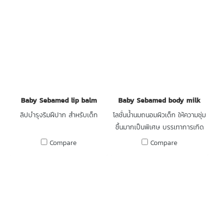
Baby Sebamed lip balm
Baby Sebamed body milk
ลิปบำรุงริมฝีปาก สำหรับเด็ก
โลชั่นน้ำนมถนอมผิวเด็ก ให้ความชุ่ม
ชื้นมากเป็นพิเศษ บรรเทาการเกิด
ผื่นผิวหน้า
Compare
Compare