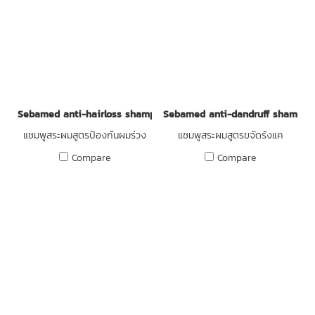
Sebamed anti-hairloss shampoo
Sebamed anti-dandruff shampoo
แชมพูสระผมสูตรป้องกันผมร่วง
แชมพูสระผมสูตรขจัดรังแค
Compare
Compare