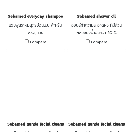
Sebamed everyday shampoo
Sebamed shower oil
แชมพูสระผมสูตรอ่อนโยน สำหรับ
ออยล์ทำความสะอาดผิว ที่มีส่วน
สระทุกวัน
ผสมของน้ำมันกว่า 50 %
Compare
Compare
Sebamed gentle facial cleanser for oily and combination skin
Sebamed gentle facial cleanser f