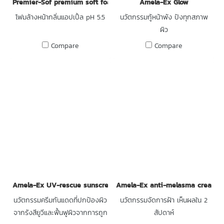
Premier-Sof premium soft foam pH 5.5
Amela-Ex Glow
โฟมล้างหน้ากลิ่นแอปเปิ้ล pH 5.5
นวัตกรรมกู้หน้าพัง ปังทุกสภาพ
ผิว
Compare
Compare
Amela-Ex UV-rescue sunscreen SPF 50+ PA++++
Amela-Ex anti-melasma cream
นวัตกรรมครีมกันแดดที่ปกป้องผิว
นวัตกรรมจัดการฝ้า เห็นผลใน 2
จากรังสียูวีและฟื้นฟูผิวจากการถูก
สัปดาห์