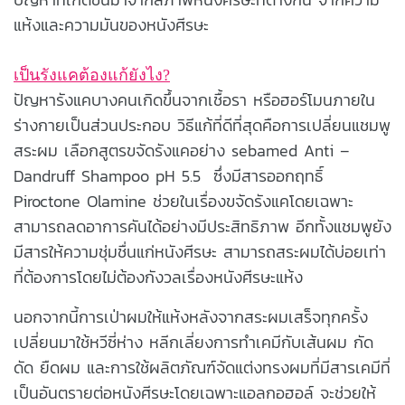
แห้งและความมันของหนังศีรษะ
เป็นรังแคต้องแก้ยังไง?
ปัญหารังแคบางคนเกิดขึ้นจากเชื้อรา หรือฮอร์โมนภายใน
ร่างกายเป็นส่วนประกอบ วิธีแก้ที่ดีที่สุดคือการเปลี่ยนแชมพู
สระผม เลือกสูตรขจัดรังแคอย่าง sebamed Anti –
Dandruff Shampoo pH 5.5 ซึ่งมีสารออกฤทธิ์
Piroctone Olamine ช่วยในเรื่องขจัดรังแคโดยเฉพาะ
สามารถลดอาการคันได้อย่างมีประสิทธิภาพ อีกทั้งแชมพูยัง
มีสารให้ความชุ่มชื่นแก่หนังศีรษะ สามารถสระผมได้บ่อยเท่า
ที่ต้องการโดยไม่ต้องกังวลเรื่องหนังศีรษะแห้ง
นอกจากนี้การเป่าผมให้แห้งหลังจากสระผมเสร็จทุกครั้ง
เปลี่ยนมาใช้หวีซี่ห่าง หลีกเลี่ยงการทำเคมีกับเส้นผม กัด
ดัด ยืดผม และการใช้ผลิตภัณฑ์จัดแต่งทรงผมที่มีสารเคมีที่
เป็นอันตรายต่อหนังศีรษะโดยเฉพาะแอลกอฮอล์ จะช่วยให้