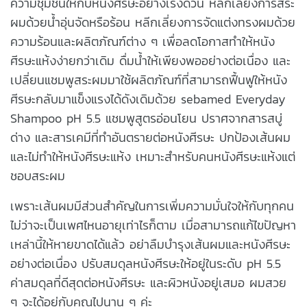
ความชุ่มชื่นให้กับหนังศีรษะอย่างเร่งด่วน หลีกเลี่ยงการสระ
ผมด้วยน้ำอุ่นจัดหรือร้อน หลีกเลี่ยงการจัดแต่งทรงผมด้วย
ความร้อนและผลิตภัณฑ์ต่าง ๆ เพื่อลดโอกาสทำให้หนัง
ศีรษะแห้งง่ายกว่าเดิม ดื่มน้ำให้เพียงพออย่างต่อเนื่อง และ
เปลี่ยนแชมพูสระผมมาใช้ผลิตภัณฑ์ที่สามารถฟื้นฟูให้หนัง
ศีรษะกลับมาแข็งแรงได้ดังเดิมด้วย sebamed Everyday
Shampoo pH 5.5 แชมพูสูตรอ่อนโยน ปราศจากสารสบู่
ด่าง และสารเคมีที่ทำอันตรายต่อหนังศีรษะ ปกป้องเส้นผม
และไม่ทำให้หนังศีรษะแห้ง เหมาะสำหรับคนหนังศีรษะแห้งแต่
ชอบสระผม
เพราะเส้นผมมีส่วนสำคัญในการเพิ่มความมั่นใจให้กับทุกคน
ไม่ว่าจะเป็นเพศไหนอายุเท่าไรก็ตาม เมื่อสามารถแก้ไขปัญหา
เหล่านี้ให้หายขาดได้แล้ว อย่าลืมบำรุงเส้นผมและหนังศีรษะ
อย่างต่อเนื่อง ปรับสมดุลหนังศีรษะให้อยู่ในระดับ pH 5.5
ค่าสมดุลที่ดีสุดต่อหนังศีรษะ และผิวหนังอยู่เสมอ ผมสวย
ๆ จะได้อยู่กับคุณไปนาน ๆ ค่ะ