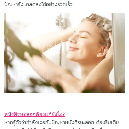
ปัญหารังแคลดลงได้อย่างรวดเร็ว
หนังศีรษะลอกต้องแก้ยังไง?
หากรู้ตัวว่ากำลังเจอกับปัญหาหนังศีรษะลอก ต้องรีบเติม