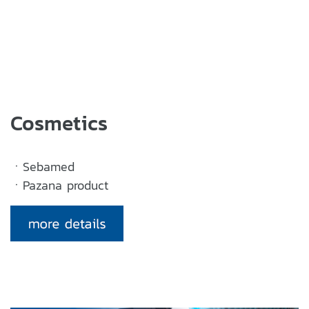
Cosmetics
ㆍSebamed
ㆍPazana product