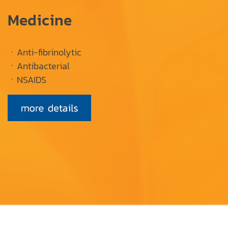
Medicine
ㆍAnti-fibrinolytic
ㆍAntibacterial
ㆍNSAIDS