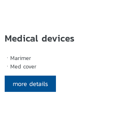
Medical devices
ㆍMarimer
ㆍMed cover